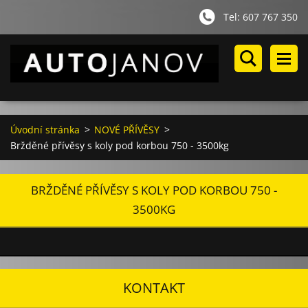
Tel: 607 767 350
Úvodní stránka
>
NOVÉ PŘÍVĚSY
>
Bržděné přívěsy s koly pod korbou 750 - 3500kg
BRŽDĚNÉ PŘÍVĚSY S KOLY POD KORBOU 750 -
3500KG
KONTAKT